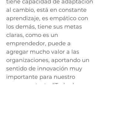
tiene capacidad de adaptación
al cambio, está en constante
aprendizaje, es empático con
los demás, tiene sus metas
claras, como es un
emprendedor, puede a
agregar mucho valor a las
organizaciones, aportando un
sentido de innovación muy
importante para nuestro
nuevo contexto. “Todas la
empresas necesitan innovar,
crear cosas nuevas y
diferentes que agreguen a las
organizaciones en línea con
los objetivos del negocio,
siempre buscando un impacto