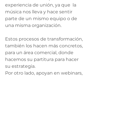
experiencia de unión, ya que  la 
música nos lleva y hace sentir 
parte de un mismo equipo o de 
una misma organización.
Estos procesos de transformación, 
también los hacen más concretos, 
para un área comercial, donde 
hacemos su partitura para hacer 
su estrategia.
Por otro lado, apoyan en webinars, 
a diversos consultores, para hacer 
que sus entrenamientos, sean 
didácticamente mas atractivos y 
logren que sus participantes se 
enganchen en sus entrenamiento 
a través de la música.