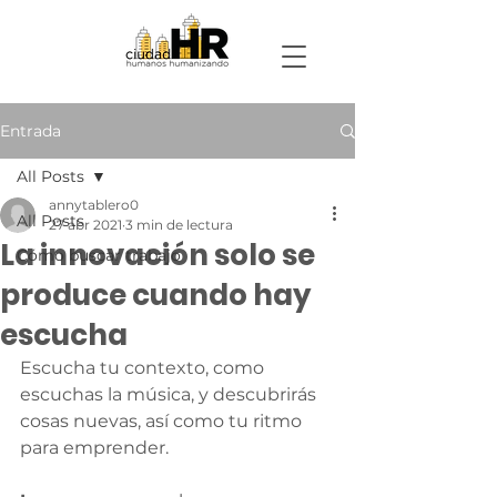
Entrada
All Posts
annytablero0
All Posts
27 abr 2021
3 min de lectura
La innovación solo se
Cómo buscar trabajo
produce cuando hay
escucha
Escucha tu contexto, como 
escuchas la música, y descubrirás 
cosas nuevas, así como tu ritmo 
para emprender.